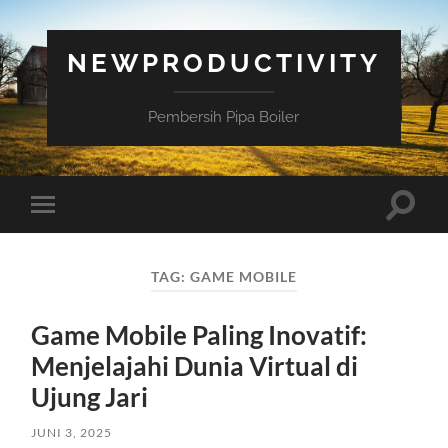
NEWPRODUCTIVITY
Pembersih Pipa Boiler
Toggle
Toggle
search
mobile
field
menu
TAG:
GAME MOBILE
Game Mobile Paling Inovatif:
Menjelajahi Dunia Virtual di
Ujung Jari
JUNI 3, 2025