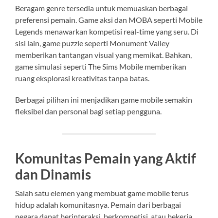
Beragam genre tersedia untuk memuaskan berbagai
preferensi pemain. Game aksi dan MOBA seperti Mobile
Legends menawarkan kompetisi real-time yang seru. Di
sisi lain, game puzzle seperti Monument Valley
memberikan tantangan visual yang memikat. Bahkan,
game simulasi seperti The Sims Mobile memberikan
ruang eksplorasi kreativitas tanpa batas.
Berbagai pilihan ini menjadikan game mobile semakin
fleksibel dan personal bagi setiap pengguna.
Komunitas Pemain yang Aktif
dan Dinamis
Salah satu elemen yang membuat game mobile terus
hidup adalah komunitasnya. Pemain dari berbagai
negara dapat berinteraksi, berkompetisi, atau bekerja