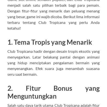
menjadi salah satu pilihan terbaik bagi para pemain.
Dengan fitur-fitur yang menarik dan peluang menang
yang besar, game ini wajib dicoba. Berikut lima informasi
terbaru tentang Club Tropicana yang perlu Anda
ketahui!
1. Tema Tropis yang Menarik
Club Tropicana hadir dengan desain tropis eksotis yang
menyegarkan. Latar belakang pantai dengan animasi
yang hidup menciptakan pengalaman bermain yang
menyenangkan. Efek suara juga menambah suasana
seru saat bermain.
2. Fitur Bonus yang
Menguntungkan
Salah satu daya tarik utama Club Tropicana adalah fitur