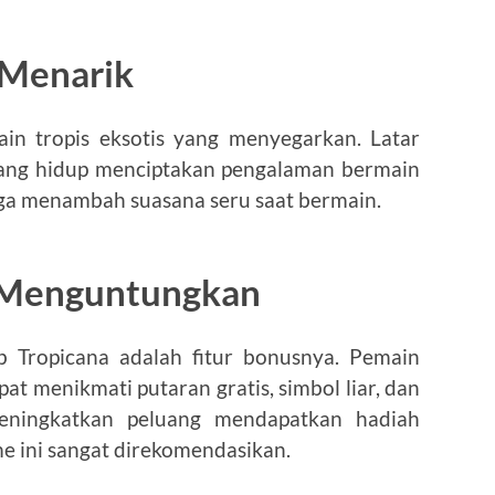
 Menarik
ain tropis eksotis yang menyegarkan. Latar
yang hidup menciptakan pengalaman bermain
ga menambah suasana seru saat bermain.
g Menguntungkan
b Tropicana adalah fitur bonusnya. Pemain
at menikmati putaran gratis, simbol liar, dan
ningkatkan peluang mendapatkan hadiah
me ini sangat direkomendasikan.