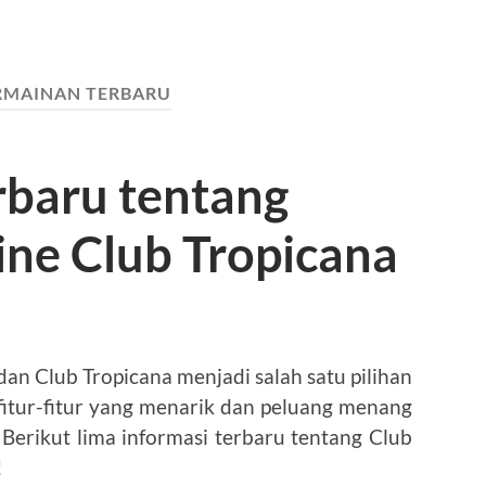
RMAINAN TERBARU
rbaru tentang
ine Club Tropicana
dan Club Tropicana menjadi salah satu pilihan
fitur-fitur yang menarik dan peluang menang
 Berikut lima informasi terbaru tentang Club
!