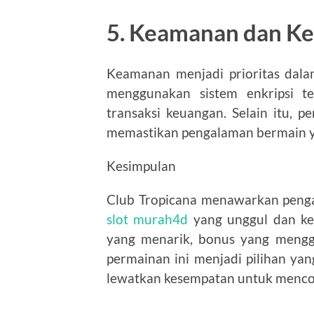
5. Keamanan dan Ke
Keamanan menjadi prioritas dalam
menggunakan sistem enkripsi t
transaksi keuangan. Selain itu, pe
memastikan pengalaman bermain y
Kesimpulan
Club Tropicana menawarkan penga
slot murah4d
yang unggul dan ke
yang menarik, bonus yang menggiu
permainan ini menjadi pilihan yang
lewatkan kesempatan untuk menc