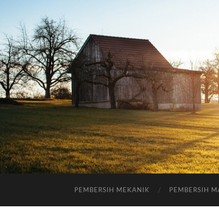
PEMBERSIH MEKANIK
PEMBERSIH M