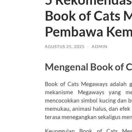
Book of Cats
Pembawa Kem
AGUSTUS 25, 2025
/
ADMIN
Mengenal Book of 
Book of Cats Megaways adalah g
mekanisme Megaways yang me
mencocokkan simbol kucing dan bu
memukau, animasi halus, dan efek
terasa menegangkan sekaligus men
Keunggulan Book of Cats Mega