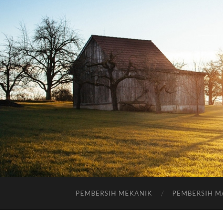
PEMBERSIH MEKANIK
PEMBERSIH M