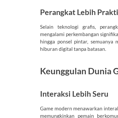
Perangkat Lebih Prakti
Selain teknologi grafis, pera
mengalami perkembangan signifika
hingga ponsel pintar, semuanya
hiburan digital tanpa batasan.
Keunggulan Dunia G
Interaksi Lebih Seru
Game modern menawarkan interaksi
memungkinkan pemain berkomuni