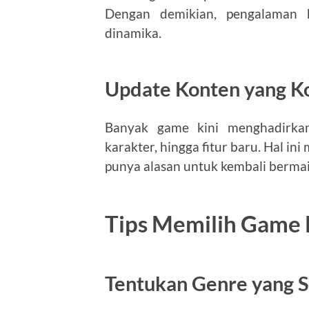
Dengan demikian, pengalaman 
dinamika.
Update Konten yang K
Banyak game kini menghadirka
karakter, hingga fitur baru. Hal in
punya alasan untuk kembali bermai
Tips Memilih Game D
Tentukan Genre yang S