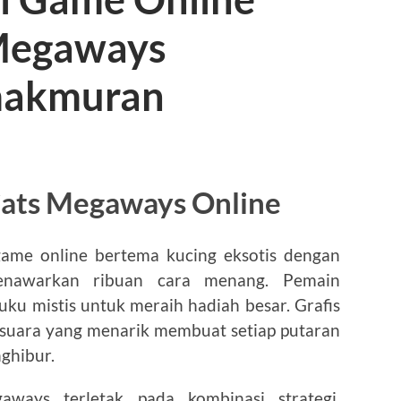
 Megaways
akmuran
Cats Megaways Online
ame online bertema kucing eksotis dengan
nawarkan ribuan cara menang. Pemain
ku mistis untuk meraih hadiah besar. Grafis
 suara yang menarik membuat setiap putaran
ghibur.
ways terletak pada kombinasi strategi,