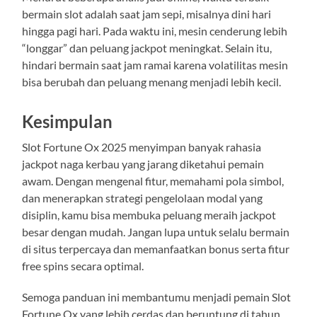
bermain slot adalah saat jam sepi, misalnya dini hari
hingga pagi hari. Pada waktu ini, mesin cenderung lebih
“longgar” dan peluang jackpot meningkat. Selain itu,
hindari bermain saat jam ramai karena volatilitas mesin
bisa berubah dan peluang menang menjadi lebih kecil.
Kesimpulan
Slot Fortune Ox 2025 menyimpan banyak rahasia
jackpot naga kerbau yang jarang diketahui pemain
awam. Dengan mengenal fitur, memahami pola simbol,
dan menerapkan strategi pengelolaan modal yang
disiplin, kamu bisa membuka peluang meraih jackpot
besar dengan mudah. Jangan lupa untuk selalu bermain
di situs terpercaya dan memanfaatkan bonus serta fitur
free spins secara optimal.
Semoga panduan ini membantumu menjadi pemain Slot
Fortune Ox yang lebih cerdas dan beruntung di tahun