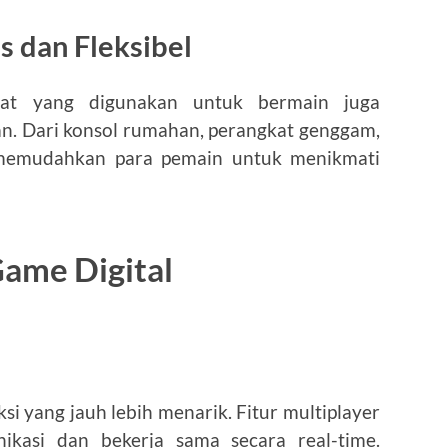
s dan Fleksibel
ngkat yang digunakan untuk bermain juga
n. Dari konsol rumahan, perangkat genggam,
 memudahkan para pemain untuk menikmati
ame Digital
 yang jauh lebih menarik. Fitur multiplayer
kasi dan bekerja sama secara real-time.