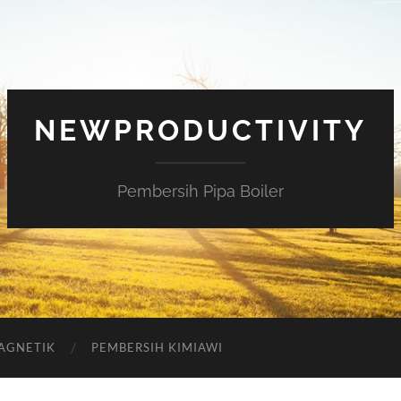
NEWPRODUCTIVITY
Pembersih Pipa Boiler
AGNETIK
PEMBERSIH KIMIAWI