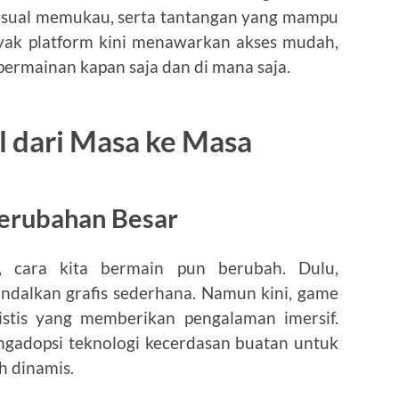
 visual memukau, serta tantangan yang mampu
nyak platform kini menawarkan akses mudah,
ermainan kapan saja dan di mana saja.
l dari Masa ke Masa
erubahan Besar
i, cara kita bermain pun berubah. Dulu,
dalkan grafis sederhana. Namun kini, game
listis yang memberikan pengalaman imersif.
ngadopsi teknologi kecerdasan buatan untuk
h dinamis.