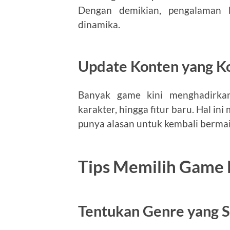
Dengan demikian, pengalaman 
dinamika.
Update Konten yang K
Banyak game kini menghadirka
karakter, hingga fitur baru. Hal in
punya alasan untuk kembali bermai
Tips Memilih Game D
Tentukan Genre yang S