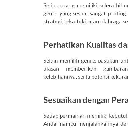
Setiap orang memiliki selera hib
genre yang sesuai sangat penting
strategi, teka-teki, atau olahraga se
Perhatikan Kualitas da
Selain memilih genre, pastikan un
ulasan memberikan gambaran
kelebihannya, serta potensi kekur
Sesuaikan dengan Per
Setiap permainan memiliki kebutu
Anda mampu menjalankannya deng