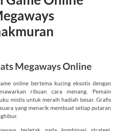
 Megaways
akmuran
Cats Megaways Online
ame online bertema kucing eksotis dengan
nawarkan ribuan cara menang. Pemain
ku mistis untuk meraih hadiah besar. Grafis
 suara yang menarik membuat setiap putaran
ghibur.
ways terletak pada kombinasi strategi,