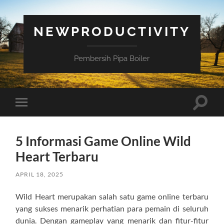
NEWPRODUCTIVITY
Pembersih Pipa Boiler
Toggle
Toggle
search
mobile
field
menu
5 Informasi Game Online Wild
Heart Terbaru
APRIL 18, 2025
Wild Heart merupakan salah satu game online terbaru
yang sukses menarik perhatian para pemain di seluruh
dunia. Dengan gameplay yang menarik dan fitur-fitur