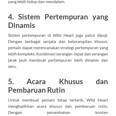
yang lebih hidup dan mendalam.
4. Sistem Pertempuran yang
Dinamis
Sistem pertempuran di Wild Heart juga patut dipuji.
Dengan berbagai senjata dan keterampilan khusus,
pemain dapat merencanakan strategi pertempuran yang
lebih kompleks. Kombinasi serangan cepat dan serangan
jarak jauh membuat pertempuran lebih dinamis dan
seru.
5. Acara Khusus dan
Pembaruan Rutin
Untuk membuat pemain tetap tertarik, Wild Heart
menghadirkan acara khusus dan pembaruan rutin.
Dengan penambahan konten