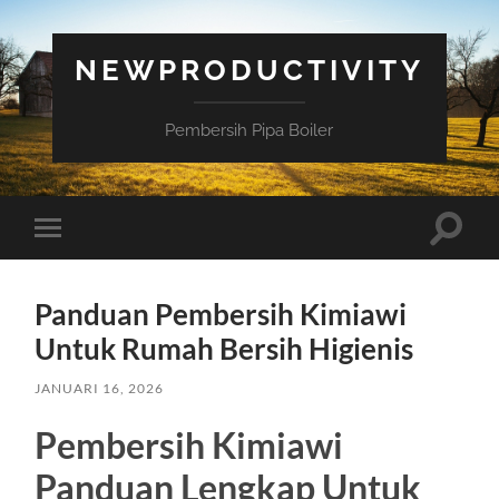
NEWPRODUCTIVITY
Pembersih Pipa Boiler
Toggle
Toggle
search
mobile
field
menu
Panduan Pembersih Kimiawi
Untuk Rumah Bersih Higienis
JANUARI 16, 2026
Pembersih Kimiawi
Panduan Lengkap Untuk