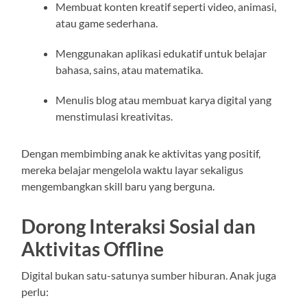
Membuat konten kreatif seperti video, animasi,
atau game sederhana.
Menggunakan aplikasi edukatif untuk belajar
bahasa, sains, atau matematika.
Menulis blog atau membuat karya digital yang
menstimulasi kreativitas.
Dengan membimbing anak ke aktivitas yang positif,
mereka belajar mengelola waktu layar sekaligus
mengembangkan skill baru yang berguna.
Dorong Interaksi Sosial dan
Aktivitas Offline
Digital bukan satu-satunya sumber hiburan. Anak juga
perlu: