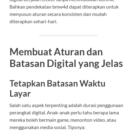
Bahkan pendekatan bmw4d dapat diterapkan untuk
menyusun aturan secara konsisten dan mudah
diterapkan sehari-hari.
Membuat Aturan dan
Batasan Digital yang Jelas
Tetapkan Batasan Waktu
Layar
Salah satu aspek terpenting adalah durasi penggunaan
perangkat digital. Anak-anak perlu tahu berapa lama
mereka boleh bermain game, menonton video, atau
menggunakan media sosial. Tipsnya: