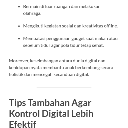
Bermain di luar ruangan dan melakukan
olahraga.
Mengikuti kegiatan sosial dan kreativitas offline.
Membatasi penggunaan gadget saat makan atau
sebelum tidur agar pola tidur tetap sehat.
Moreover, keseimbangan antara dunia digital dan
kehidupan nyata membantu anak berkembang secara
holistik dan mencegah kecanduan digital.
Tips Tambahan Agar
Kontrol Digital Lebih
Efektif