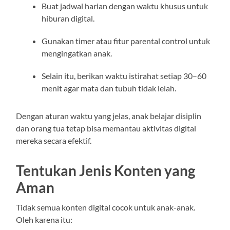
Buat jadwal harian dengan waktu khusus untuk
hiburan digital.
Gunakan timer atau fitur parental control untuk
mengingatkan anak.
Selain itu, berikan waktu istirahat setiap 30–60
menit agar mata dan tubuh tidak lelah.
Dengan aturan waktu yang jelas, anak belajar disiplin
dan orang tua tetap bisa memantau aktivitas digital
mereka secara efektif.
Tentukan Jenis Konten yang
Aman
Tidak semua konten digital cocok untuk anak-anak.
Oleh karena itu: