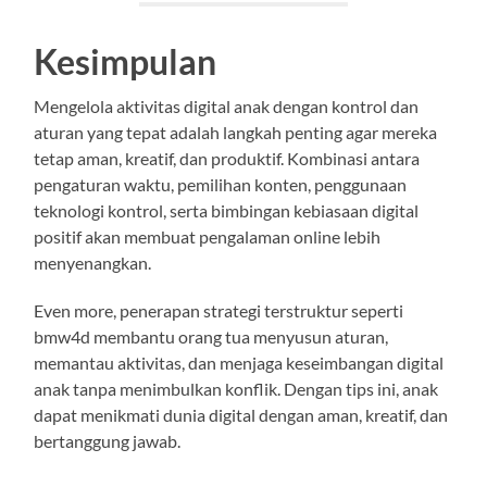
Kesimpulan
Mengelola aktivitas digital anak dengan kontrol dan
aturan yang tepat adalah langkah penting agar mereka
tetap aman, kreatif, dan produktif. Kombinasi antara
pengaturan waktu, pemilihan konten, penggunaan
teknologi kontrol, serta bimbingan kebiasaan digital
positif akan membuat pengalaman online lebih
menyenangkan.
Even more, penerapan strategi terstruktur seperti
bmw4d membantu orang tua menyusun aturan,
memantau aktivitas, dan menjaga keseimbangan digital
anak tanpa menimbulkan konflik. Dengan tips ini, anak
dapat menikmati dunia digital dengan aman, kreatif, dan
bertanggung jawab.