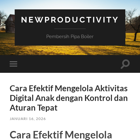
NEWPRODUCTIVITY
Pembersih Pipa Boiler
Toggle
Toggle
search
mobile
field
menu
Cara Efektif Mengelola Aktivitas
Digital Anak dengan Kontrol dan
Aturan Tepat
JANUARI 16, 2026
Cara Efektif Mengelola