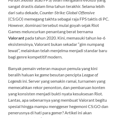
sangat drastis dalam lima tahun terakhir. Selama lebih
dari satu dekade,
Counter-Strike: Global Offensive
(CS:GO) memegang takhta sebagai raja FPS taktis di PC.
However
, dominasi tersebut mulai goyah sejak Riot
Games meluncurkan penantang berat bernama
Valorant
pada tahun 2020. Kini, memasuki tahun ke-6
eksistensinya, Valorant bukan sekadar “gim numpang
lewat”, melainkan telah menjelma menjadi standar baru
bagi genre kompetitif modern.
Banyak pemain veteran maupun pemula yang kini
beralih haluan ke
game
besutan pencipta
League of
Legends
ini. Server yang semakin ramai, turnamen yang
memecahkan rekor penonton, dan pembaruan konten
yang konsisten menjadi bukti nyata kesuksesan Riot.
Lantas, apa sebenarnya yang membuat Valorant begitu
spesial hingga mampu menggeser hegemoni CS:GO dan
penerusnya di hati para
gamer
? Artikel ini akan