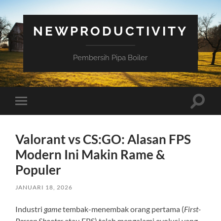
NEWPRODUCTIVITY
Pembersih Pipa Boiler
Toggle
Toggle
search
mobile
field
menu
Valorant vs CS:GO: Alasan FPS
Modern Ini Makin Rame &
Populer
JANUARI 18, 2026
Industri
game
tembak-menembak orang pertama (
First-
Person Shooter
atau FPS) telah mengalami evolusi yang